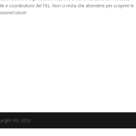
ile e coordinatore del FEL. Non ci resta che attendere per scoprire le
issioneColore!
pyright FEL 2023