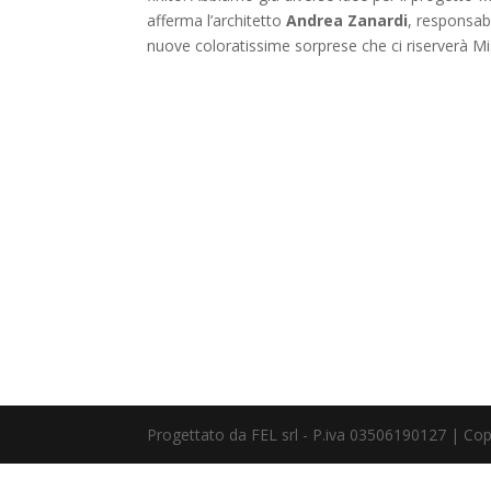
afferma l’architetto
Andrea Zanardi
, responsab
nuove coloratissime sorprese che ci riserverà M
Progettato da FEL srl - P.iva 03506190127 | Co