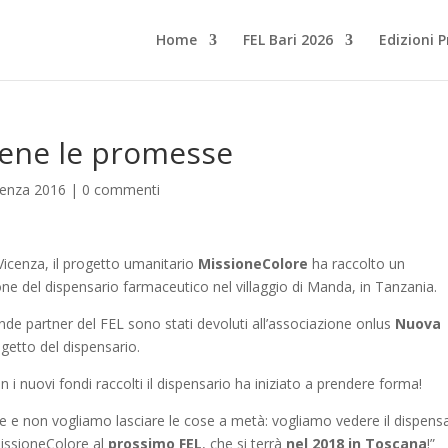
Home
FEL Bari 2026
Edizioni 
ene le promesse
cenza 2016
|
0 commenti
Vicenza, il progetto umanitario
MissioneColore
ha raccolto un
ne del dispensario farmaceutico nel villaggio di Manda, in Tanzania.
iende partner del FEL sono stati devoluti all’associazione onlus
Nuova
getto del dispensario.
 i nuovi fondi raccolti il dispensario ha iniziato a prendere forma!
re e non vogliamo lasciare le cose a metà: vogliamo vedere il dispens
MissioneColore al
prossimo FEL
, che si terrà
nel 2018 in Toscana
!”