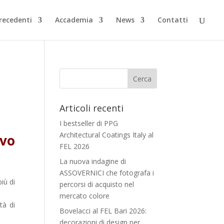
Precedenti
Accademia
News
Contatti
Articoli recenti
I bestseller di PPG
Architectural Coatings Italy al
ovo
FEL 2026
La nuova indagine di
ASSOVERNICI che fotografa i
iù di
percorsi di acquisto nel
mercato colore
tà di
Bovelacci al FEL Bari 2026:
decorazioni di design per