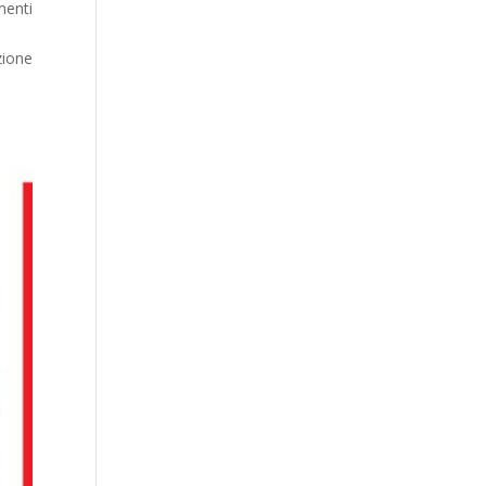
menti
zione