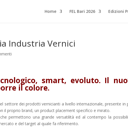
Home
FEL Bari 2026
Edizioni 
 Industria Vernici
mmenti
ecnologico, smart, evoluto. Il nu
rre il colore.
l settore dei prodotti vernicianti a livello internazionale, presente in p
on il proprio brand, un product placement specifico e mirato.
 che permettono una grande versatilità ed al contempo la possibili
mercato e del target al quale fa riferimento.