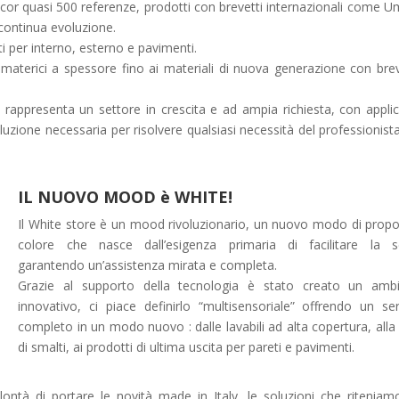
ecor quasi 500 referenze, prodotti con brevetti internazionali come 
continua evoluzione.
i per interno, esterno e pavimenti.
d i materici a spessore fino ai materiali di nuova generazione con bre
i rappresenta un settore in crescita e ad ampia richiesta, con applic
uzione necessaria per risolvere qualsiasi necessità del professionista
IL NUOVO MOOD è WHITE!
Il White store è un mood rivoluzionario, un nuovo modo di propor
colore che nasce dall’esigenza primaria di facilitare la s
garantendo un’assistenza mirata e completa.
Grazie al supporto della tecnologia è stato creato un amb
innovativo, ci piace definirlo “multisensoriale” offrendo un ser
completo in un modo nuovo : dalle lavabili ad alta copertura, alla 
di smalti, ai prodotti di ultima uscita per pareti e pavimenti.
lontà di portare le novità made in Italy, le soluzioni che riteniam