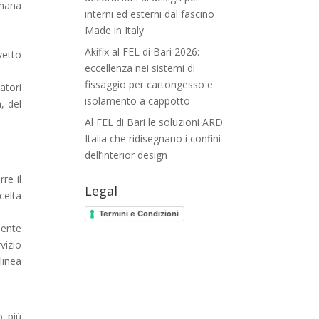
Umana
interni ed esterni dal fascino
Made in Italy
Akifix al FEL di Bari 2026:
vetto
eccellenza nei sistemi di
fissaggio per cartongesso e
atori
isolamento a cappotto
, del
Al FEL di Bari le soluzioni ARD
Italia che ridisegnano i confini
dell’interior design
re il
Legal
celta
Termini e Condizioni
iente
vizio
linea
o più