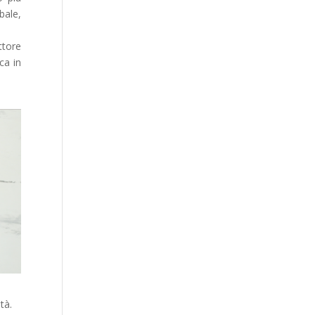
bale,
ttore
ca in
tà.