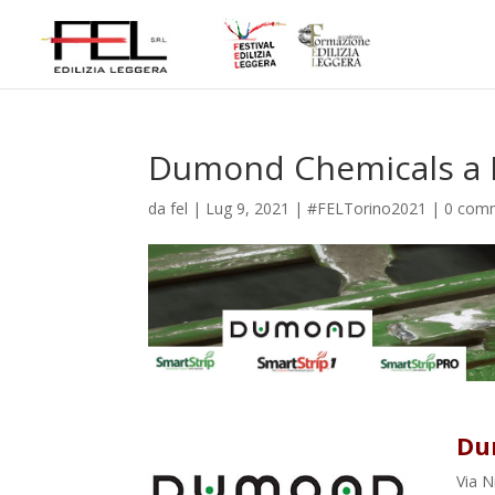
Dumond Chemicals a 
da
fel
|
Lug 9, 2021
|
#FELTorino2021
|
0 com
Du
Via N