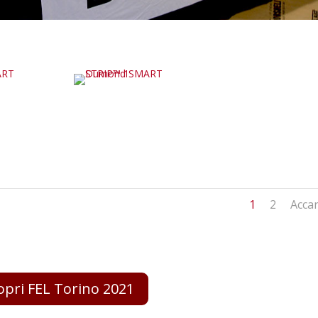
1
2
Acca
opri FEL Torino 2021