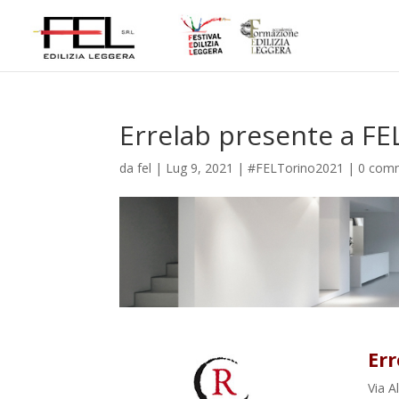
Errelab presente a FE
da
fel
|
Lug 9, 2021
|
#FELTorino2021
|
0 com
Err
Via A