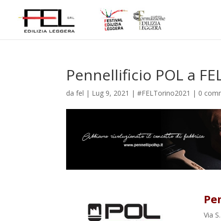
Pennellificio POL a FE
da
fel
|
Lug 9, 2021
|
#FELTorino2021
|
0 com
Pen
Via S.