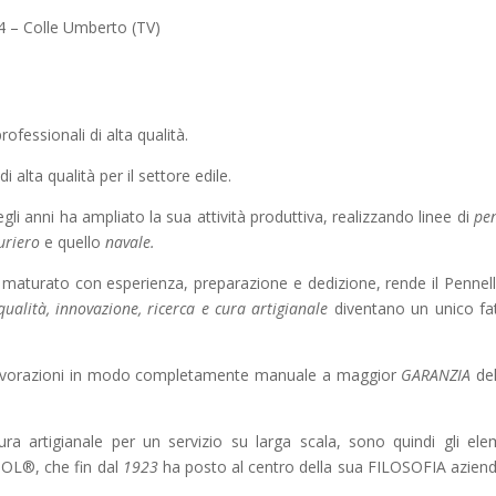
4 – Colle Umberto
(TV)
fessionali di alta qualità.
alta qualità per il settore edile.
gli anni ha ampliato la sua attività produttiva, realizzando linee di
pen
uriero
e quello
navale.
maturato con esperienza, preparazione e dedizione, rende il Pennelli
qualità, innovazione, ricerca e cura artigianale
diventano un unico fa
le lavorazioni in modo completamente manuale a maggior
GARANZIA
del
ura artigianale per un servizio su larga scala, sono quindi gli ele
POL®, che fin dal
1923
ha posto al centro della sua FILOSOFIA azienda