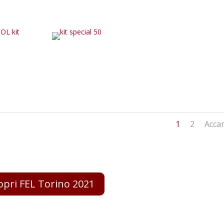
1
2
Acca
opri FEL Torino 2021