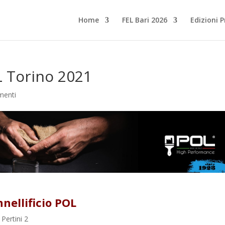
Home
FEL Bari 2026
Edizioni 
L Torino 2021
menti
nellificio POL
 Pertini 2