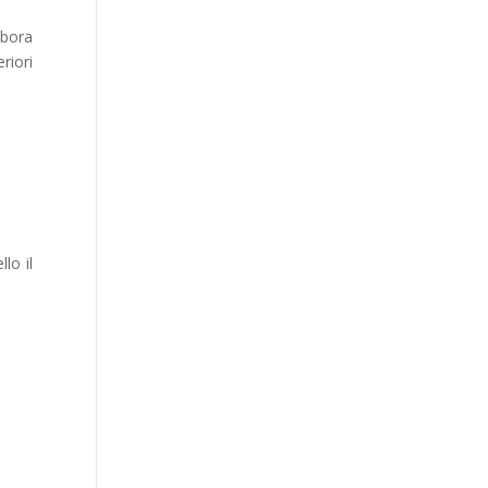
abora
riori
lo il