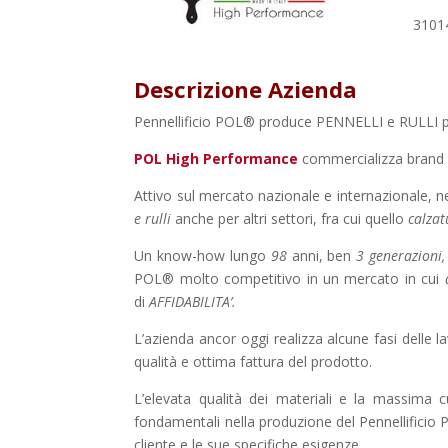
3101
Descrizione Azienda
Pennellificio POL® produce PENNELLI e RULLI pro
POL High Performance
commercializza brand di 
Attivo sul mercato nazionale e internazionale, ne
e rulli
anche per altri settori, fra cui quello
calzat
Un know-how lungo
98
anni, ben
3 generazioni
,
POL® molto competitivo in un mercato in cui
di
AFFIDABILITA’
.
L’azienda ancor oggi realizza alcune fasi del
qualità e ottima fattura del prodotto.
L’elevata qualità dei materiali e la massima c
fondamentali nella produzione del Pennellificio 
cliente e le sue specifiche esigenze.