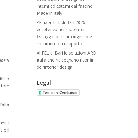
interni ed esterni dal fascino
Made in Italy
Akifix al FEL di Bari 2026:
eccellenza nei sistemi di
fissaggio per cartongesso e
isolamento a cappotto
Al FEL di Bari le soluzioni ARD
Italia che ridisegnano i confini
nelli
dell’interior design
ficio
Legal
ttore
Termini e Condizioni
l’alta
menti
le il