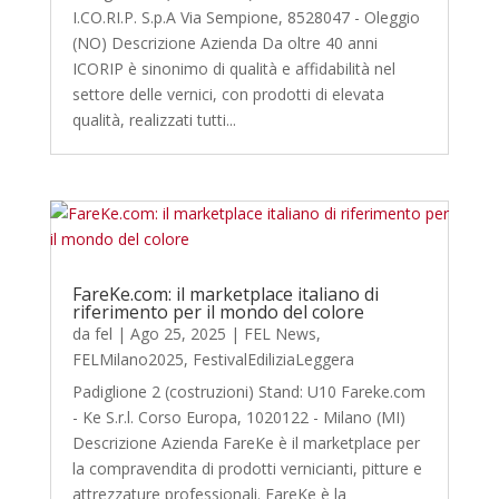
I.CO.RI.P. S.p.A Via Sempione, 8528047 - Oleggio
(NO) Descrizione Azienda Da oltre 40 anni
ICORIP è sinonimo di qualità e affidabilità nel
settore delle vernici, con prodotti di elevata
qualità, realizzati tutti...
FareKe.com: il marketplace italiano di
riferimento per il mondo del colore
da
fel
|
Ago 25, 2025
|
FEL News
,
FELMilano2025
,
FestivalEdiliziaLeggera
Padiglione 2 (costruzioni) Stand: U10 Fareke.com
- Ke S.r.l. Corso Europa, 1020122 - Milano (MI)
Descrizione Azienda FareKe è il marketplace per
la compravendita di prodotti vernicianti, pitture e
attrezzature professionali. FareKe è la