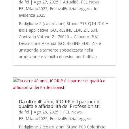
da
fel
|
Ago 27, 2025
|
Attualità
,
FEL News
,
FELMilano2025
,
FestivalEdiliziaLeggera
,
In
evidenza 2025
Padiglione 2 (costruzioni) Stand: P13-Q14-R16 +
Isola applicativa ISOLRESINE EDILIZIE S.r.l.
Contrada Votano Z.I 70010 – Capurso (BA)
Descrizione Azienda ISOLRESINE EDILIZIE è
un’azienda altamente specializzata nella
produzione e vendita di resine per l’edilizia...
Da oltre 40 anni, ICORIP è il partner di
qualità e affidabilità dei Professionisti
da
fel
|
Ago 26, 2025
|
FEL News
,
FELMilano2025
,
FestivalEdiliziaLeggera
Padiglione 2 (costruzioni) Stand P09 Colorificio