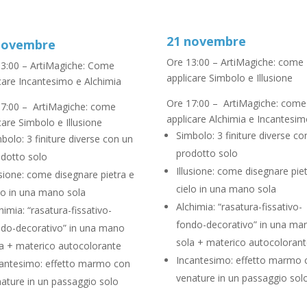
21 novembre
novembre
Ore 13:00 – ArtiMagiche: come
3:00 – ArtiMagiche: Come
applicare Simbolo e Illusione
care Incantesimo e Alchimia
Ore 17:00 – ArtiMagiche: come
7:00 – ArtiMagiche: come
applicare Alchimia e Incantesi
care Simbolo e Illusione
Simbolo: 3 finiture diverse co
bolo: 3 finiture diverse con un
prodotto solo
dotto solo
Illusione: come disegnare pie
usione: come disegnare pietra e
cielo in una mano sola
lo in una mano sola
Alchimia: “rasatura-fissativo-
himia: “rasatura-fissativo-
fondo-decorativo” in una ma
do-decorativo” in una mano
sola + materico autocoloran
a + materico autocolorante
Incantesimo: effetto marmo 
antesimo: effetto marmo con
venature in un passaggio sol
ature in un passaggio solo