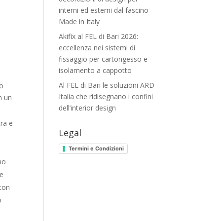
interni ed esterni dal fascino
Made in Italy
Akifix al FEL di Bari 2026:
eccellenza nei sistemi di
fissaggio per cartongesso e
isolamento a cappotto
Al FEL di Bari le soluzioni ARD
mo
Italia che ridisegnano i confini
n un
dell’interior design
tra e
Legal
Termini e Condizioni
no
te
con
o