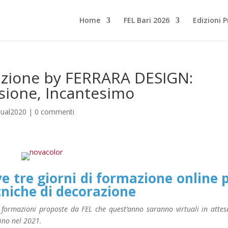
Home
FEL Bari 2026
Edizioni 
rmazione by FERRARA DESIGN:
usione, Incantesimo
tual2020
|
0 commenti
 tre giorni di formazione online 
cniche di decorazione
di formazioni proposte da FEL che quest’anno saranno virtuali in attes
rino nel 2021.