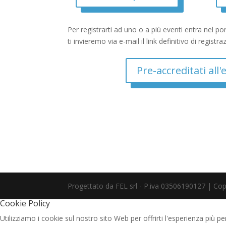
Per registrarti ad uno o a più eventi entra nel por
ti invieremo via e-mail il link definitivo di registr
Pre-accreditati all'
Progettato da FEL srl - P.iva 03506190127 | Co
Cookie Policy
Utilizziamo i cookie sul nostro sito Web per offrirti l'esperienza più pe