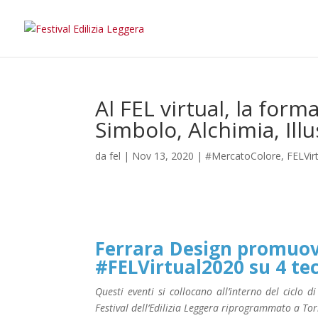
Al FEL virtual, la fo
Simbolo, Alchimia, Ill
da
fel
|
Nov 13, 2020
|
#MercatoColore
,
FELVir
Ferrara Design promuove
#FELVirtual2020 su 4 te
Questi eventi si collocano all’interno del ciclo 
Festival dell’Edilizia Leggera riprogrammato a To