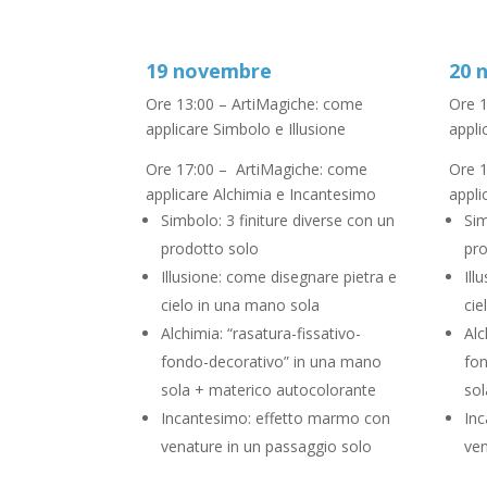
19 novembre
20 
Ore 13:00 – ArtiMagiche: come
Ore 1
applicare Simbolo e Illusione
appli
Ore 17:00 – ArtiMagiche: come
Ore 1
applicare Alchimia e Incantesimo
appli
Simbolo: 3 finiture diverse con un
Sim
prodotto solo
pro
Illusione: come disegnare pietra e
Ill
cielo in una mano sola
cie
Alchimia: “rasatura-fissativo-
Alc
fondo-decorativo” in una mano
fon
sola + materico autocolorante
sol
Incantesimo: effetto marmo con
Inc
venature in un passaggio solo
ven