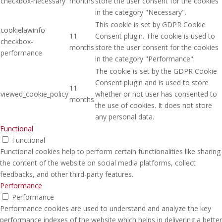
checkbox-necessary
months
store the user consent for the cookies
in the category "Necessary".
This cookie is set by GDPR Cookie
cookielawinfo-
11
Consent plugin. The cookie is used to
checkbox-
months
store the user consent for the cookies
performance
in the category "Performance".
The cookie is set by the GDPR Cookie
Consent plugin and is used to store
11
viewed_cookie_policy
whether or not user has consented to
months
the use of cookies. It does not store
any personal data.
Functional
Functional
Functional cookies help to perform certain functionalities like sharing
the content of the website on social media platforms, collect
feedbacks, and other third-party features.
Performance
Performance
Performance cookies are used to understand and analyze the key
performance indexes of the website which helps in delivering a better