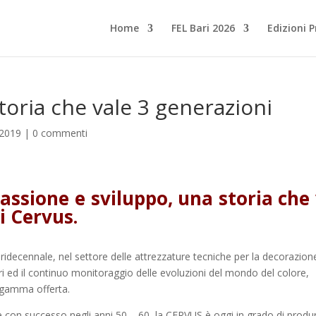
Home
FEL Bari 2026
Edizioni 
toria che vale 3 generazioni
i2019
|
0 commenti
assione e sviluppo, una storia che
li Cervus.
idecennale, nel settore delle attrezzature tecniche per la decorazion
ori ed il continuo monitoraggio delle evoluzioni del mondo del colore,
 gamma offerta.
te con successo negli anni 50 – 60, la CERVUS è oggi in grado di produ