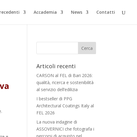
Precedenti
Accademia
News
Contatti
Articoli recenti
CARSON al FEL di Bari 2026:
qualità, ricerca e sostenibilità
 va
al servizio dell’edilizia
I bestseller di PPG
Architectural Coatings Italy al
e.
FEL 2026
La nuova indagine di
ASSOVERNICI che fotografa i
percorsi di acquisto nel
rre e