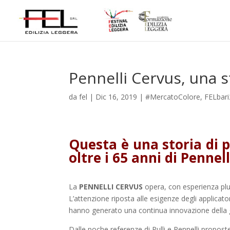
Pennelli Cervus, una s
da
fel
|
Dic 16, 2019
|
#MercatoColore
,
FELbar
Questa è una storia di p
oltre i 65 anni di Pennel
La
PENNELLI CERVUS
opera, con esperienza plur
L’attenzione riposta alle esigenze degli applicat
hanno generato una continua innovazione della
Dalle poche referenze di Rulli e Pennelli propos