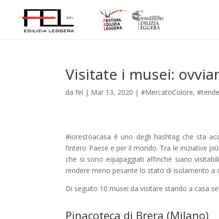
Visitate i musei: ovvi
da
fel
|
Mar 13, 2020
|
#MercatoColore
,
#tend
#iorestoacasa è uno degli hashtag che sta a
l’intero Paese e per il mondo. Tra le iniziative p
che si sono equipaggiati affinché siano visitab
rendere meno pesante lo stato di isolamento a c
Di seguito 10 musei da visitare stando a casa selez
Pinacoteca di Brera (Milano)