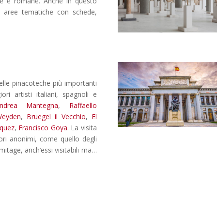
eche e romane. Anche in questo
une aree tematiche con schede,
lle pinacoteche più importanti
 artisti italiani, spagnoli e
ndrea Mantegna
,
Raffaello
Weyden
,
Bruegel il Vecchio
,
El
zquez
,
Francisco Goya
. La visita
tori anonimi, come quello degli
mitage, anch’essi visitabili ma…