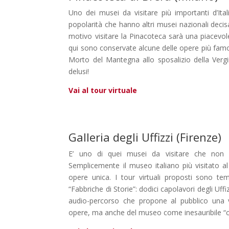
Uno dei musei da visitare più importanti d’It
popolarità che hanno altri musei nazionali deci
motivo visitare la Pinacoteca sarà una piacevol
qui sono conservate alcune delle opere più famo
Morto del Mantegna allo sposalizio della Vergi
delusi!
Vai al tour virtuale
Galleria degli Uffizzi (Firenze)
E’ uno di quei musei da visitare che non h
Semplicemente il museo italiano più visitato 
opere unica. I tour virtuali proposti sono tema
“Fabbriche di Storie”: dodici capolavori degli Uff
audio-percorso che propone al pubblico una v
opere, ma anche del museo come inesauribile “can