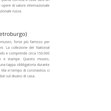
e opere di valore internazionale
izionale russa.
ietroburgo)
o museo, forse più famoso per
ni. La collezione del National
mondo e comprende circa 150.000
afie e stampe. Questo museo,
a una tappa obbligatoria durante
. Ma in tempo di coronavirus ci
i sul divano di casa.