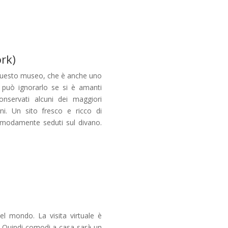
rk)
 questo museo, che è anche uno
i può ignorarlo se si è amanti
onservati alcuni dei maggiori
ni. Un sito fresco e ricco di
comodamente seduti sul divano.
el mondo. La visita virtuale è
 Quindi comodi a casa sarà un