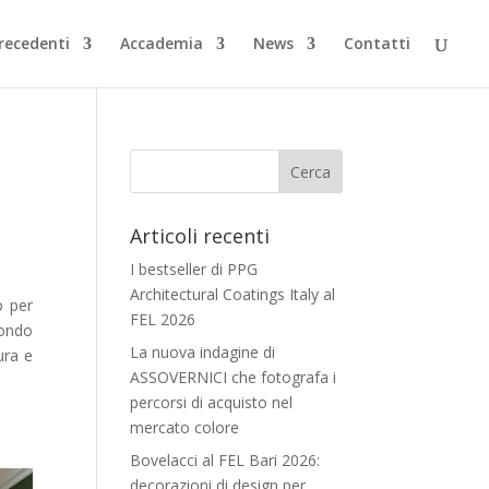
Precedenti
Accademia
News
Contatti
Articoli recenti
I bestseller di PPG
Architectural Coatings Italy al
o per
FEL 2026
mondo
La nuova indagine di
ura e
ASSOVERNICI che fotografa i
percorsi di acquisto nel
mercato colore
Bovelacci al FEL Bari 2026:
decorazioni di design per