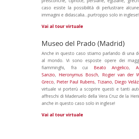
preistoriche, cipriote, persiane, egiziane, gr
caso esiste la possibilità di perlustrare alc
immagini e didascalia…purtroppo solo in inglese!
Vai al tour virtuale
Museo del Prado (Madrid)
Anche in questo caso stiamo parlando di una de
al mondo. Vi sono esposte opere dei maggiori
fiamminghi, fra cui
Beato Angelico
,
A
Sanzio
,
Hieronymus Bosch
,
Rogier van der 
Greco
,
Pieter Paul Rubens
,
Tiziano
,
Diego Velá
virtuale vi porterù a scoprire questi e tanti au
affreschi di Maderuelo della Vera Cruz de la Heri
anche in questo caso solo in inglese!
Vai al tour virtuale