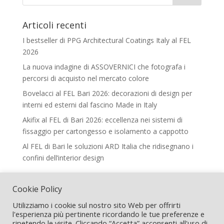
Articoli recenti
I bestseller di PPG Architectural Coatings Italy al FEL
2026
La nuova indagine di ASSOVERNICI che fotografa i
percorsi di acquisto nel mercato colore
Bovelacci al FEL Bari 2026: decorazioni di design per
interni ed esterni dal fascino Made in Italy
Akifix al FEL di Bari 2026: eccellenza nei sistemi di
fissaggio per cartongesso e isolamento a cappotto
Al FEL di Bari le soluzioni ARD Italia che ridisegnano i
confini dell’interior design
Legal
Cookie Policy
Termini e Condizioni
Utilizziamo i cookie sul nostro sito Web per offrirti
l'esperienza più pertinente ricordando le tue preferenze e
ripetendo le visite. Cliccando “Accetta” acconsenti all'uso di