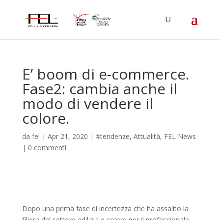
E’ boom di e-commerce.
Fase2: cambia anche il
modo di vendere il
colore.
da
fel
|
Apr 21, 2020
|
#tendenze
,
Attualità
,
FEL News
|
0 commenti
Dopo una prima fase di incertezza che ha assalito la
filiera del settore edilizia e colore per il professionale,