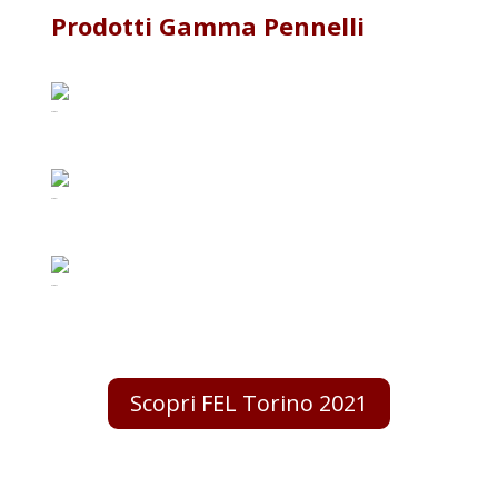
Prodotti Gamma Pennelli
gamma3
gamma 1
gamma2
Scopri FEL Torino 2021