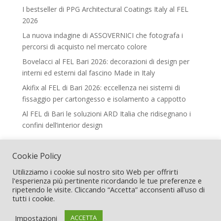
I bestseller di PPG Architectural Coatings Italy al FEL
2026
La nuova indagine di ASSOVERNICI che fotografa i
percorsi di acquisto nel mercato colore
Bovelacci al FEL Bari 2026: decorazioni di design per
interni ed esterni dal fascino Made in Italy
Akifix al FEL di Bari 2026: eccellenza nei sistemi di
fissaggio per cartongesso e isolamento a cappotto
Al FEL di Bari le soluzioni ARD Italia che ridisegnano i
confini dell’interior design
Legal
Cookie Policy
Termini e Condizioni
Utilizziamo i cookie sul nostro sito Web per offrirti
l'esperienza più pertinente ricordando le tue preferenze e
ripetendo le visite. Cliccando “Accetta” acconsenti all'uso di
tutti i cookie.
Progettato da FEL srl - P.iva 03506190127 | Copyright
Impostazioni
ACCETTA