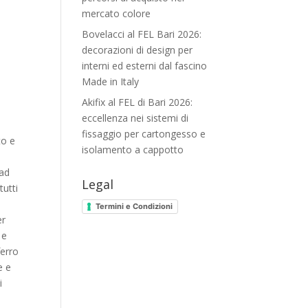
mercato colore
Bovelacci al FEL Bari 2026:
decorazioni di design per
interni ed esterni dal fascino
Made in Italy
Akifix al FEL di Bari 2026:
eccellenza nei sistemi di
fissaggio per cartongesso e
to e
isolamento a cappotto
 ad
Legal
tutti
Termini e Condizioni
er
 e
ferro
e e
i