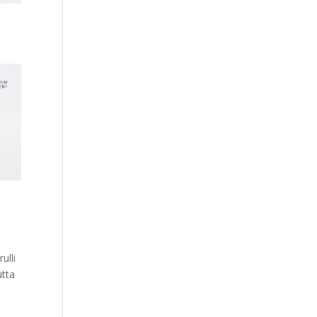
i
ulli
utta