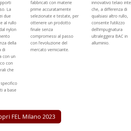
upporti
fabbricati con materie
innovativo telaio int
sso. La
prime accuratamente
che, a differenza di
ei due
selezionate e testate, per
qualsiasi altro rullo,
e al rullo
ottenere un prodotto
consente l’utilizzo
dal nylon
finale senza
dell’impugnatura
mento
compromessi al passo
ultraleggera BAC in
nza della
con l’evoluzione del
alluminio.
 di
mercato verniciante.
ta con un
ico con
rali che
 specifico
tti a base
opri FEL Milano 2023