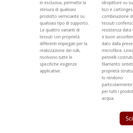
in esclusiva, permette la
idropitture su s
stesura di qualsiasi
lisci e cartonge
prodotto verniciante su
combinazione d
qualsiasi tipo di supporto.
tessuti conferisc
Le quattro varianti di
resistenza data 
tessuti con proprietà
e buon assorbi
differenti impiegati per la
dato dalla prese
realizzazione dei rulli,
microfibra. Linea
risolvono tutte le
pennelli costrui
specifiche esigenze
filamento sintet
applicative.
proprietà struttu
lo rendono
particolarmente
per tutti i prodo
acqua.
Sc