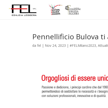
Pennellificio Bulova t
da
fel
|
Nov 24, 2023
|
#FELMilano2023
,
Attual