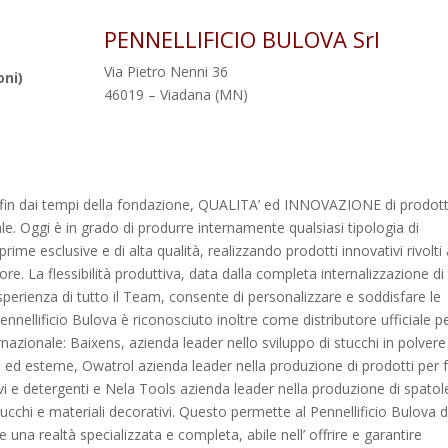
PENNELLIFICIO BULOVA Srl
Via Pietro Nenni 36
oni)
46019 – Viadana (MN)
 e fin dai tempi della fondazione, QUALITA’ ed INNOVAZIONE di prodot
e. Oggi è in grado di produrre internamente qualsiasi tipologia di
rime esclusive e di alta qualità, realizzando prodotti innovativi rivolti
e. La flessibilità produttiva, data dalla completa internalizzazione di 
sperienza di tutto il Team, consente di personalizzare e soddisfare le
ennellificio Bulova è riconosciuto inoltre come distributore ufficiale p
nternazionale: Baixens, azienda leader nello sviluppo di stucchi in polvere
rne ed esterne, Owatrol azienda leader nella produzione di prodotti per 
vi e detergenti e Nela Tools azienda leader nella produzione di spatol
stucchi e materiali decorativi. Questo permette al Pennellificio Bulova d
re una realtà specializzata e completa, abile nell’ offrire e garantire