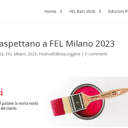
Home
FEL Bari 2026
Edizioni 
i aspettano a FEL Milano 2023
ità
,
FEL Milano 2023
,
FestivalEdiliziaLeggera
|
0 commenti