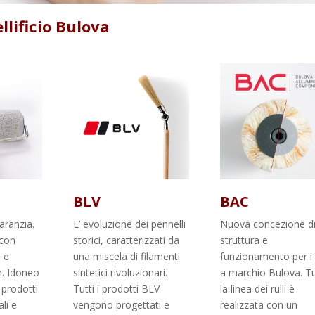
ellificio Bulova
BLV
BAC
aranzia.
L’ evoluzione dei pennelli
Nuova concezione d
 con
storici, caratterizzati da
struttura e
n e
una miscela di filamenti
funzionamento per i r
m. Idoneo
sintetici rivoluzionari.
a marchio Bulova. T
 prodotti
Tutti i prodotti BLV
la linea dei rulli è
li e
vengono progettati e
realizzata con un